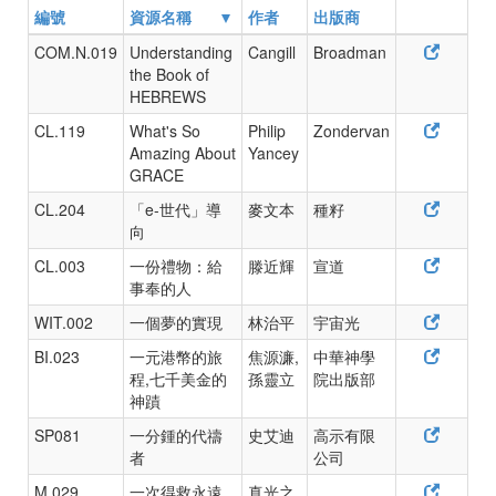
編號
資源名稱
作者
出版商
COM.N.019
Understanding
Cangill
Broadman
the Book of
HEBREWS
CL.119
What's So
Philip
Zondervan
Amazing About
Yancey
GRACE
CL.204
「e-世代」導
麥文本
種籽
向
CL.003
一份禮物：給
滕近輝
宣道
事奉的人
WIT.002
一個夢的實現
林治平
宇宙光
BI.023
一元港幣的旅
焦源濂,
中華神學
程,七千美金的
孫靈立
院出版部
神蹟
SP081
一分鍾的代禱
史艾迪
高示有限
者
公司
M.029
一次得救永遠
真光之