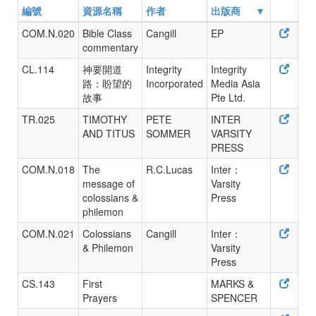
編號
資源名稱
作者
出版商
COM.N.020
Bible Class
Cangill
EP
commentary
CL.114
神要開道
Integrity
Integrity
路：盼望的
Incorporated
Media Asia
故事
Pte Ltd.
TR.025
TIMOTHY
PETE
INTER
AND TITUS
SOMMER
VARSITY
PRESS
COM.N.018
The
R.C.Lucas
Inter：
message of
Varsity
colossians &
Press
philemon
COM.N.021
Colossians
Cangill
Inter：
& Philemon
Varsity
Press
CS.143
First
MARKS &
Prayers
SPENCER