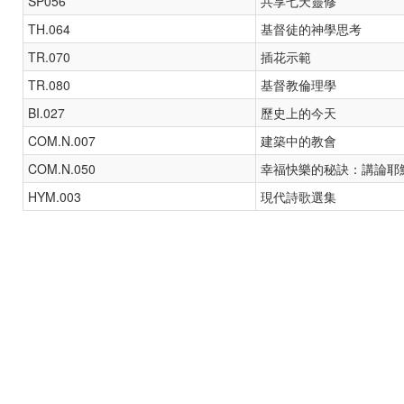
SP056
共享七天靈修
TH.064
基督徒的神學思考
TR.070
插花示範
TR.080
基督教倫理學
BI.027
歷史上的今天
COM.N.007
建築中的教會
COM.N.050
幸福快樂的秘訣：講論耶
HYM.003
現代詩歌選集