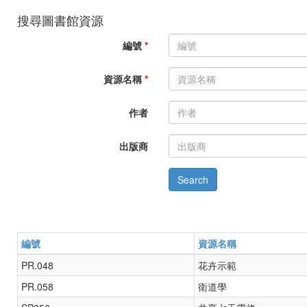
搜尋圖書館資源
編號
*
資源名稱
*
作者
出版商
編號
資源名稱
PR.048
花卉示範
PR.058
衛道學