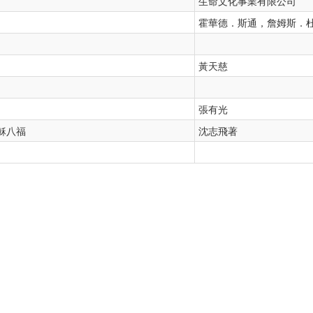
生命文化事業有限公司
霍華德．斯通，詹姆斯．
黃天慈
張有光
穌八福
沈志飛著