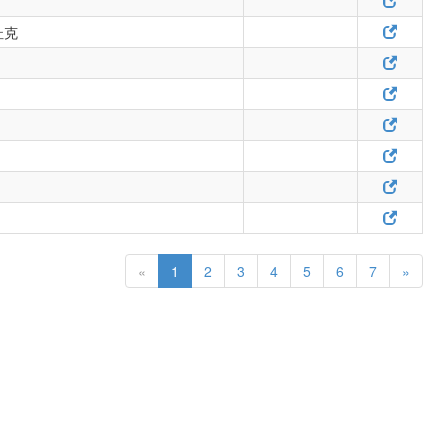
杜克
«
1
2
3
4
5
6
7
»
Copyright © 1999-2026 Kwong Yuen Estate Hay Nien Baptist Church.
All Rights Reserved.