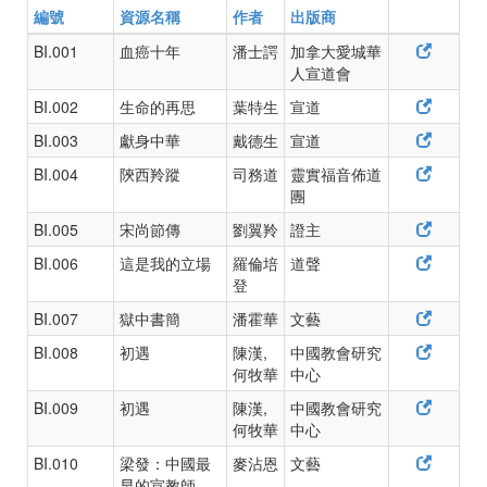
編號
資源名稱
作者
出版商
BI.001
血癌十年
潘士諤
加拿大愛城華
人宣道會
BI.002
生命的再思
葉特生
宣道
BI.003
獻身中華
戴德生
宣道
BI.004
陝西羚蹤
司務道
靈實福音佈道
團
BI.005
宋尚節傳
劉翼羚
證主
BI.006
這是我的立場
羅倫培
道聲
登
BI.007
獄中書簡
潘霍華
文藝
BI.008
初遇
陳漢,
中國教會研究
何牧華
中心
BI.009
初遇
陳漢,
中國教會研究
何牧華
中心
BI.010
梁發：中國最
麥沾恩
文藝
早的宣教師