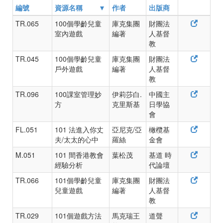
編號
資源名稱
作者
出版商
TR.065
100個學齡兒童
庫克集團
財團法
室內遊戲
編著
人基督
教
TR.045
100個學齡兒童
庫克集團
財團法
戶外遊戲
編著
人基督
教
TR.096
100課室管理妙
伊莉莎白.
中國主
方
克里斯基
日學協
會
FL.051
101 法進入你丈
亞尼克/亞
橄欖基
夫/太太的心中
羅絲
金會
M.051
101 間香港教會
葉松茂
基道 時
經驗分析
代論壇
TR.066
101個學齡兒童
庫克集團
財團法
兒童遊戲
編著
人基督
教
TR.029
101個遊戲方法
馬克瑞王
道聲