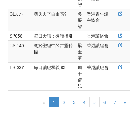
智
CL.077
我失去了自由嗎?
吳
香港青年歸
掁
主協會
智
SP058
每日天訊：導讀指引
香港讀經會
CS.140
關於聖經中的古靈精
梁
香港讀經會
怪
金
華
TR.027
每日讀經釋義'93
周
香港讀經會
于
倩
兒
«
1
2
3
4
5
6
7
»
Copyright © 1999-2026 Kwong Yuen Estate Hay Nien Baptist
Church.