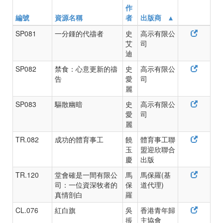
作
編號
資源名稱
者
出版商
SP081
一分鍾的代禱者
史
高示有限公
艾
司
迪
SP082
禁食：心意更新的禱
史
高示有限公
告
愛
司
麗
SP083
驅散幽暗
史
高示有限公
愛
司
麗
TR.082
成功的體育事工
饒
體育事工聯
玉
盟迎欣聯合
慶
出版
TR.120
堂會確是一間有限公
馬
馬保羅(基
司：一位資深牧者的
保
道代理)
真情剖白
羅
CL.076
紅白旗
吳
香港青年歸
掁
主協會